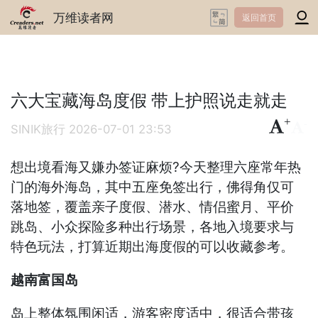
万维读者网
返回首页
六大宝藏海岛度假 带上护照说走就走
+
-
SINIK旅行
2026-07-01 23:53
想出境看海又嫌办签证麻烦?今天整理六座常年热
门的海外海岛，其中五座免签出行，佛得角仅可
落地签，覆盖亲子度假、潜水、情侣蜜月、平价
跳岛、小众探险多种出行场景，各地入境要求与
特色玩法，打算近期出海度假的可以收藏参考。
越南富国岛
岛上整体氛围闲适，游客密度适中，很适合带孩