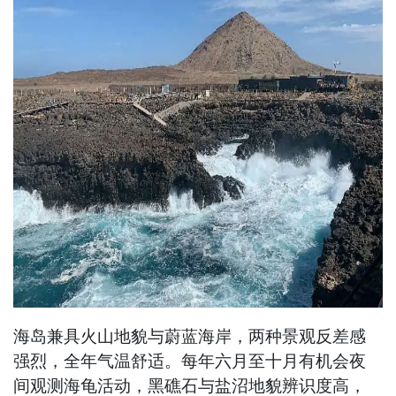
海岛兼具火山地貌与蔚蓝海岸，两种景观反差感
强烈，全年气温舒适。每年六月至十月有机会夜
间观测海龟活动，黑礁石与盐沼地貌辨识度高，