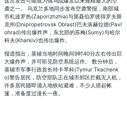
这次攻击可能成为俄乌战爆发以来规模最大的空
袭之一。 乌克兰多地同步发布空袭警报，南部城
市札波罗热(Zaporizhzhia)与第聂伯罗彼得罗夫斯
克州(Dnipropetrovsk Oblast)巴夫洛赫拉德(Pavl
ohrad)传出爆炸声，东北部的苏梅(Sumy)与哈尔
科夫(Kharkiv)也传出爆炸。
报道指出，基辅当地时间晚间9时40分左右传出巨
大爆炸声，并可听见防空系统运作。 数分钟后，
基辅市军事行政首长特卡琴科(Tymur Tkachenk
o)警告居民，防空部队正在城市郊区拦截无人机，
许多居民随即涌入地铁站避难，不少人搭起帐
篷，准备度过漫长一夜。