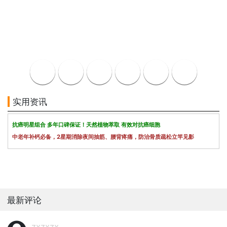
实用资讯
抗癌明星组合 多年口碑保证！天然植物萃取 有效对抗癌细胞
中老年补钙必备，2星期消除夜间抽筋、腰背疼痛，防治骨质疏松立竿见影
最新评论
zxzxzx