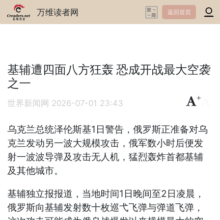
万维读者网
返回首页
基辅遭四面八方狂轰 恐成开战最大空袭
之一
+
-
世界新闻网
2026-07-01 23:43
乌克兰总统泽伦斯基1日警告，俄罗斯正准备对乌
克兰发动另一波大规模攻击，俄军数小时后便发
射一波波导弹及攻击无人机，猛烈轰炸首都基辅
及其他城市。
基辅独立报报道，当地时间1日晚间至2日凌晨，
俄罗斯向基辅发射数十枚巡弋飞弹与弹道飞弹，