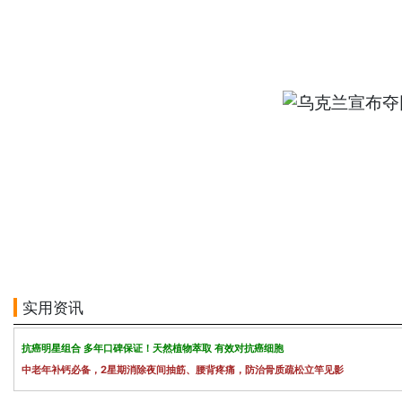
实用资讯
抗癌明星组合 多年口碑保证！天然植物萃取 有效对抗癌细胞
中老年补钙必备，2星期消除夜间抽筋、腰背疼痛，防治骨质疏松立竿见影