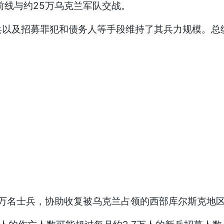
线与约25万乌克兰军队交战。
及招募罪犯和债务人等手段维持了其兵力规模。总统
1万名士兵，协助收复被乌克兰占领的西部库尔斯克地