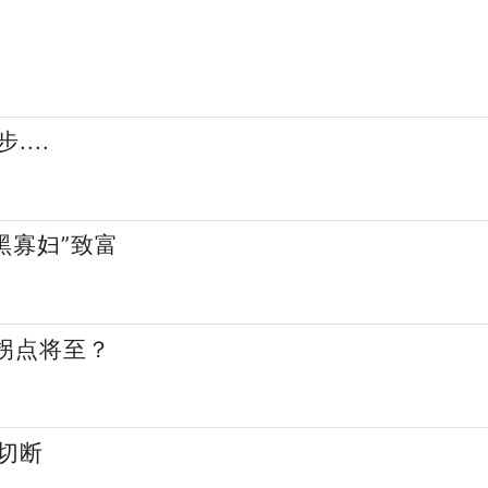
...
黑寡妇”致富
拐点将至？
切断