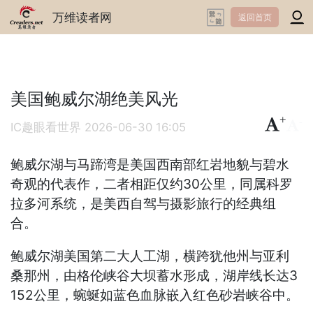
万维读者网
返回首页
美国鲍威尔湖绝美风光
+
-
IC趣眼看世界
2026-06-30 16:05
‌鲍威尔湖与马蹄湾是美国西南部红岩地貌与碧水
奇观的代表作‌，二者相距仅约30公里，同属科罗
拉多河系统，是美西自驾与摄影旅行的经典组
合。
鲍威尔湖美国‌第二大人工湖‌，横跨犹他州与亚利
桑那州，由格伦峡谷大坝蓄水形成，湖岸线长达‌3
152公里‌，蜿蜒如蓝色血脉嵌入红色砂岩峡谷中。