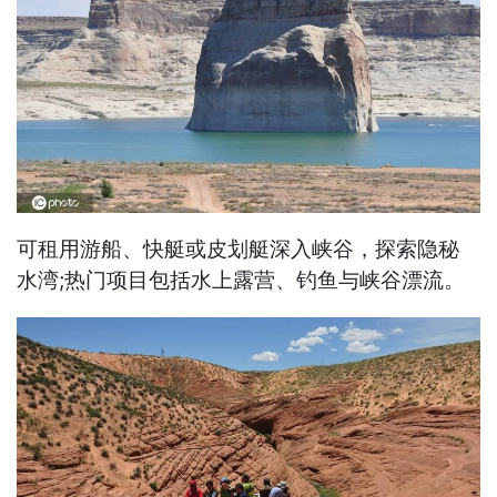
可租用游船、快艇或皮划艇深入峡谷，探索隐秘
水湾;热门项目包括水上露营、钓鱼与峡谷漂流。