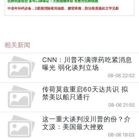
抗癌明星组合 多年口碑保证！天然植物萃取 有效对抗癌细胞
中老年补钙必备，2星期消除夜间抽筋、腰背疼痛，防治骨质疏松立竿见影
相关新闻
CNN：川普不满弹药吃紧消息
曝光 弱化谈判立场
08-06 22:52
传荷莫兹重启60天达共识 拟
禁美以船只通行
08-06 21:55
这一重大谈判没川普的份？介
文汲：美国最大挫败
08-06 19:03