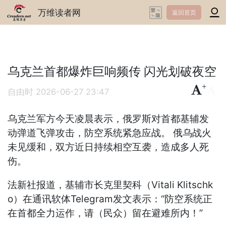
万维读者网
返回首页
乌克兰首都爆炸巨响频传 闪光划破夜空
+
-
自由时
2026-06-27 23:47
乌克兰军方今天凌晨表示，俄罗斯对首都基辅发
动弹道飞弹攻击，防空系统紧急应战。 俄乌战火
未见缓和，双方近日持续相空互袭，造成多人死
伤。
法新社报道，基辅市长克里契科（Vitali Klitschk
o）在通讯软体Telegram发文表示：“防空系统正
在首都全力运作，请（民众）留在避难所内！”