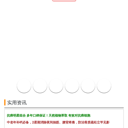
实用资讯
抗癌明星组合 多年口碑保证！天然植物萃取 有效对抗癌细胞
中老年补钙必备，2星期消除夜间抽筋、腰背疼痛，防治骨质疏松立竿见影