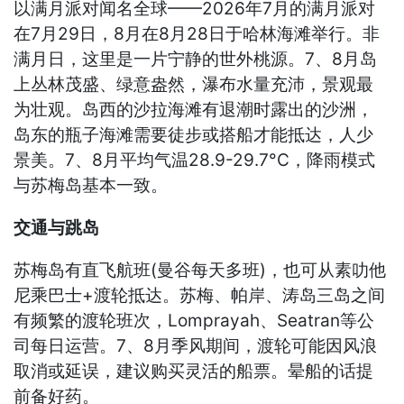
以满月派对闻名全球——2026年7月的满月派对
在7月29日，8月在8月28日于哈林海滩举行。非
满月日，这里是一片宁静的世外桃源。7、8月岛
上丛林茂盛、绿意盎然，瀑布水量充沛，景观最
为壮观。岛西的沙拉海滩有退潮时露出的沙洲，
岛东的瓶子海滩需要徒步或搭船才能抵达，人少
景美。7、8月平均气温28.9-29.7°C，降雨模式
与苏梅岛基本一致。
交通与跳岛
苏梅岛有直飞航班(曼谷每天多班)，也可从素叻他
尼乘巴士+渡轮抵达。苏梅、帕岸、涛岛三岛之间
有频繁的渡轮班次，Lomprayah、Seatran等公
司每日运营。7、8月季风期间，渡轮可能因风浪
取消或延误，建议购买灵活的船票。晕船的话提
前备好药。