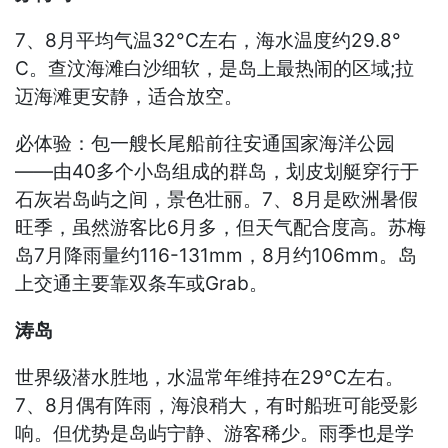
7、8月平均气温32°C左右，海水温度约29.8°
C。查汶海滩白沙细软，是岛上最热闹的区域;拉
迈海滩更安静，适合放空。
必体验：包一艘长尾船前往安通国家海洋公园
——由40多个小岛组成的群岛，划皮划艇穿行于
石灰岩岛屿之间，景色壮丽。7、8月是欧洲暑假
旺季，虽然游客比6月多，但天气配合度高。苏梅
岛7月降雨量约116-131mm，8月约106mm。岛
上交通主要靠双条车或Grab。
涛岛
世界级潜水胜地，水温常年维持在29°C左右。
7、8月偶有阵雨，海浪稍大，有时船班可能受影
响。但优势是岛屿宁静、游客稀少。雨季也是学