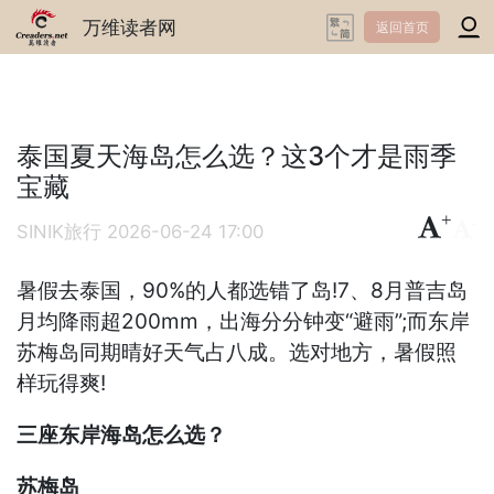
万维读者网
返回首页
泰国夏天海岛怎么选？这3个才是雨季
宝藏
+
-
SINIK旅行
2026-06-24 17:00
暑假去泰国，90%的人都选错了岛!7、8月普吉岛
月均降雨超200mm，出海分分钟变“避雨”;而东岸
苏梅岛同期晴好天气占八成。选对地方，暑假照
样玩得爽!
三座东岸海岛怎么选？
苏梅岛