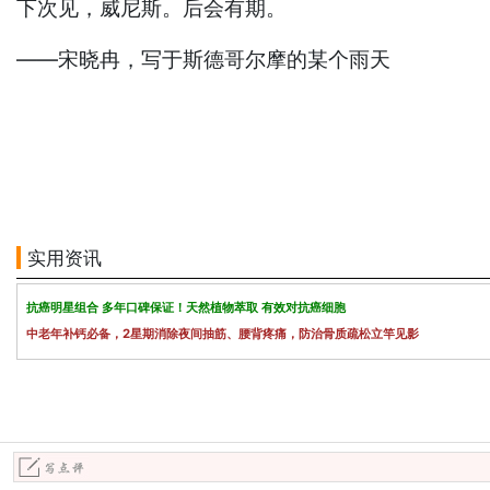
下次见，威尼斯。后会有期。
——宋晓冉，写于斯德哥尔摩的某个雨天
实用资讯
抗癌明星组合 多年口碑保证！天然植物萃取 有效对抗癌细胞
中老年补钙必备，2星期消除夜间抽筋、腰背疼痛，防治骨质疏松立竿见影