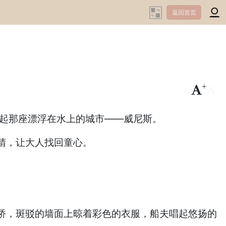
返回首页
+
-
想起那座漂浮在水上的城市——威尼斯。
睛，让大人找回童心。
桥，斑驳的墙面上晾着彩色的衣服，船夫唱起悠扬的