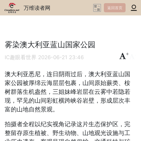
万维读者网
返回首页
雾染澳大利亚蓝山国家公园
+
-
IC趣眼看世界
2026-06-21 23:46
澳大利亚悉尼，连日阴雨过后，澳大利亚蓝山国
家公园被厚绵云海层层包裹，山间原始蕨类、桉
树群落生机盎然，三姐妹峰岩层在云雾中若隐若
现，罕见的山间彩虹横跨峡谷岩壁，形成层次丰
富的山地自然景观。
拍摄者全程以纪实视角记录这片生态保护区，完
整留存原生植被、野生动物、山地观光设施与工