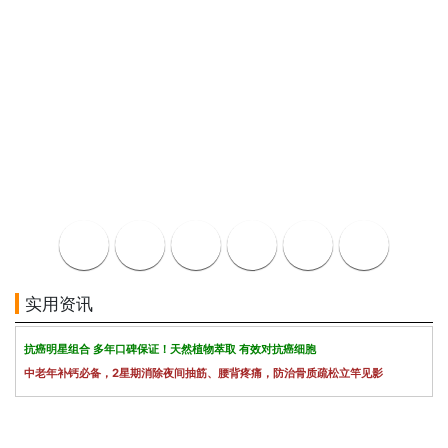
实用资讯
抗癌明星组合 多年口碑保证！天然植物萃取 有效对抗癌细胞
中老年补钙必备，2星期消除夜间抽筋、腰背疼痛，防治骨质疏松立竿见影