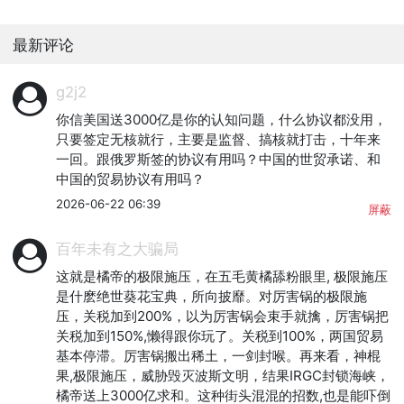
最新评论
g2j2
你信美国送3000亿是你的认知问题，什么协议都没用，
只要签定无核就行，主要是监督、搞核就打击，十年来
一回。跟俄罗斯签的协议有用吗？中国的世贸承诺、和
中国的贸易协议有用吗？
2026-06-22 06:39
屏蔽
百年未有之大骗局
这就是橘帝的极限施压，在五毛黄橘舔粉眼里, 极限施压
是什麽绝世葵花宝典，所向披靡。对厉害锅的极限施
压，关税加到200%，以为厉害锅会束手就擒，厉害锅把
关税加到150%,懒得跟你玩了。关税到100%，两国贸易
基本停滞。厉害锅搬出稀土，一剑封喉。再来看，神棍
果,极限施压，威胁毁灭波斯文明，结果IRGC封锁海峡，
橘帝送上3000亿求和。这种街头混混的招数,也是能吓倒