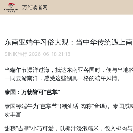
万维读者网
东南亚端午习俗大观：当中华传统遇上南
SINIK旅行
2026-06-18 21:18
当端午节漂洋过海，抵达东南亚各国时，便与当地的
一同云游南洋，感受这些别具一格的端午风情。
泰国：万物皆可“芭掌”
泰国称端午为“芭掌节”(潮汕话“肉粽”音译)。泰
次丰富。
甜粽“吉掌”小巧可爱，以椰汁浸泡糯米，包入椰肉