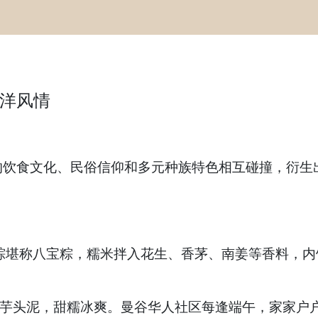
洋风情
饮食文化、民俗信仰和多元种族特色相互碰撞，衍生出
国咸粽堪称八宝粽，糯米拌入花生、香茅、南姜等香料
与芋头泥，甜糯冰爽。曼谷华人社区每逢端午，家家户