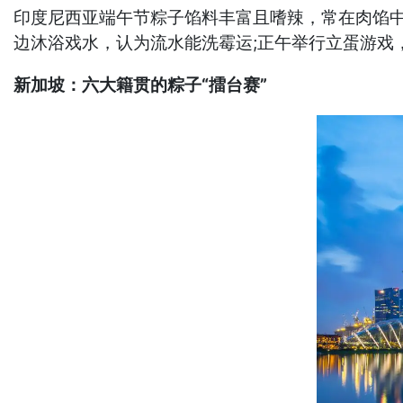
印度尼西亚端午节粽子馅料丰富且嗜辣，常在肉馅
边沐浴戏水，认为流水能洗霉运;正午举行立蛋游戏
新加坡：六大籍贯的粽子“擂台赛”