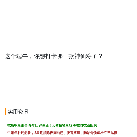
这个端午，你想打卡哪一款神仙粽子？
实用资讯
抗癌明星组合 多年口碑保证！天然植物萃取 有效对抗癌细胞
中老年补钙必备，2星期消除夜间抽筋、腰背疼痛，防治骨质疏松立竿见影