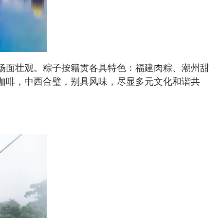
场面壮观。粽子按籍贯各具特色：福建肉粽、潮州甜
咖啡，中西合璧，别具风味，尽显多元文化和谐共