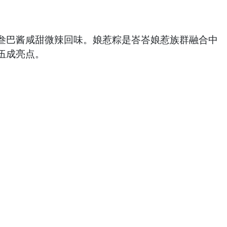
叁巴酱咸甜微辣回味。娘惹粽是峇峇娘惹族群融合中
伍成亮点。