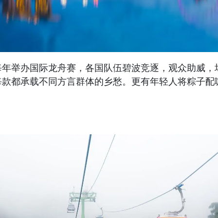
每年举办国际龙舟赛，各国队伍碧波竞逐，观众助威，
每款都承载不同方言群体的乡愁。更有年轻人将粽子配