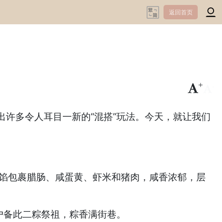
返回首页
+
-
许多令人耳目一新的“混搭”玩法。今天，就让我们
，内馅包裹腊肠、咸蛋黄、虾米和猪肉，咸香浓郁，层
户备此二粽祭祖，粽香满街巷。