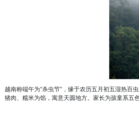
越南称端午为“杀虫节”，缘于农历五月初五湿热百
猪肉、糯米为馅，寓意天圆地方。家长为孩童系五色