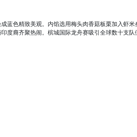
染成蓝色精致美观。内馅选用梅头肉香菇板栗加入虾米
裔印度裔齐聚热闹。槟城国际龙舟赛吸引全球数十支队