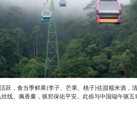
虫活跃，食当季鲜果(李子、芒果、桃子)佐甜糯米酒，
丝线、佩香囊，驱邪保佑平安。此俗与中国端午驱五毒