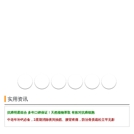
实用资讯
抗癌明星组合 多年口碑保证！天然植物萃取 有效对抗癌细胞
中老年补钙必备，2星期消除夜间抽筋、腰背疼痛，防治骨质疏松立竿见影