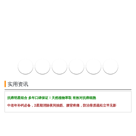
实用资讯
抗癌明星组合 多年口碑保证！天然植物萃取 有效对抗癌细胞
中老年补钙必备，2星期消除夜间抽筋、腰背疼痛，防治骨质疏松立竿见影