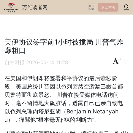
万维读者网
返回首页
美伊协议签字前1小时被搅局 川普气炸
爆粗口
+
-
自由时报
2026-06-14 11:28
在美国和伊朗即将签署和平协议的最后读秒阶
段，美国总统川普因以色列突然空袭黎巴嫩首都
贝鲁特而彻底暴怒。 川普在接受媒体电话访问
时，毫不留情地大飙脏话，透露自己已亲自致电
以色列总理内塔尼亚胡（Benjamin Netanyah
u），痛骂他“根本毫无他X的判断力”。