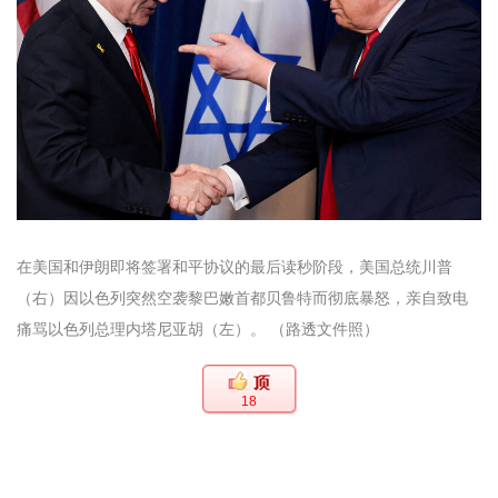
在美国和伊朗即将签署和平协议的最后读秒阶段，美国总统川普
（右）因以色列突然空袭黎巴嫩首都贝鲁特而彻底暴怒，亲自致电
痛骂以色列总理内塔尼亚胡（左）。 （路透文件照）
18