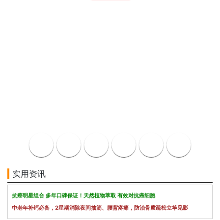
实用资讯
抗癌明星组合 多年口碑保证！天然植物萃取 有效对抗癌细胞
中老年补钙必备，2星期消除夜间抽筋、腰背疼痛，防治骨质疏松立竿见影