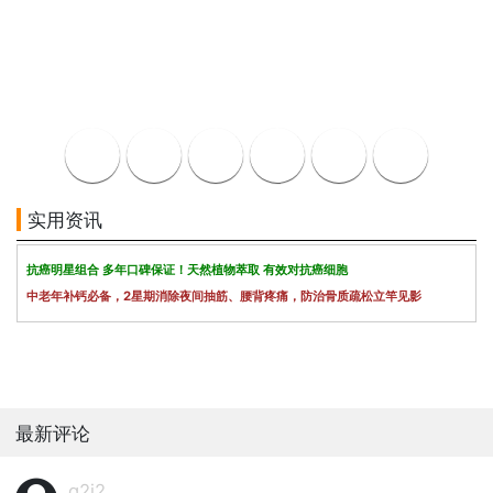
实用资讯
抗癌明星组合 多年口碑保证！天然植物萃取 有效对抗癌细胞
中老年补钙必备，2星期消除夜间抽筋、腰背疼痛，防治骨质疏松立竿见影
最新评论
g2j2