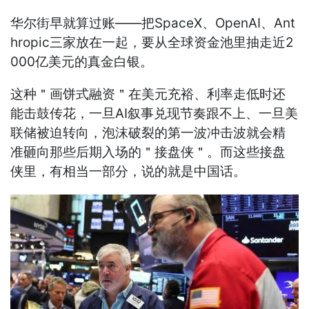
华尔街早就算过账——把SpaceX、OpenAI、Ant
hropic三家放在一起，要从全球资金池里抽走近2
000亿美元的真金白银。
这种＂画饼式融资＂在美元充裕、利率走低时还
能击鼓传花，一旦AI叙事兑现节奏跟不上、一旦美
联储被迫转向，泡沫破裂的第一波冲击波就会精
准砸向那些后期入场的＂接盘侠＂。而这些接盘
侠里，有相当一部分，说的就是中国话。