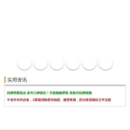
实用资讯
抗癌明星组合 多年口碑保证！天然植物萃取 有效对抗癌细胞
中老年补钙必备，2星期消除夜间抽筋、腰背疼痛，防治骨质疏松立竿见影