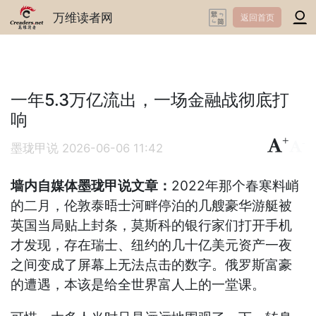
万维读者网
返回首页
一年5.3万亿流出，一场金融战彻底打
响
+
-
墨珑甲说
2026-06-06 11:42
墙内自媒体墨珑甲说文章：
2022年那个春寒料峭
的二月，伦敦泰晤士河畔停泊的几艘豪华游艇被
英国当局贴上封条，莫斯科的银行家们打开手机
才发现，存在瑞士、纽约的几十亿美元资产一夜
之间变成了屏幕上无法点击的数字。俄罗斯富豪
的遭遇，本该是给全世界富人上的一堂课。