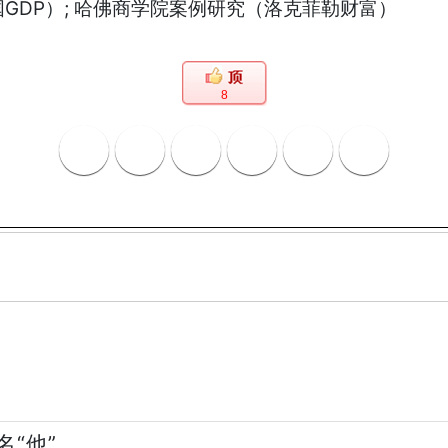
国GDP）; 哈佛商学院案例研究（洛克菲勒财富）
8
“他”