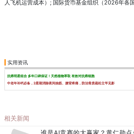
人飞机运营成本）; 国际货币基金组织（2026年各
实用资讯
抗癌明星组合 多年口碑保证！天然植物萃取 有效对抗癌细胞
中老年补钙必备，2星期消除夜间抽筋、腰背疼痛，防治骨质疏松立竿见影
相关新闻
谁是AI竞赛的大赢家？黄仁勋点名