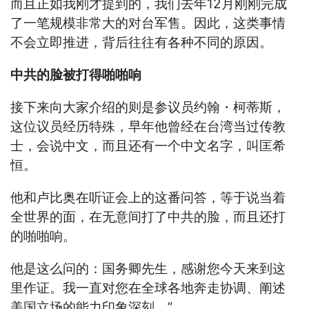
而且正如我刚才提到的，我们去年12月刚刚完成
了一笔规模非常大的对台军售。因此，这类事情
不会立即推进，背后往往有各种不同的原因。
中共的脸被打得啪啪响
接下来向大家介绍的则是参议员约翰・柯蒂斯，
这位议员经历特殊，早年他曾经在台湾当过传教
士，会说中文，而且还有一个中文名字，叫匡希
恒。
他和卢比奥在听证会上的这番问答，等于说当着
全世界的面，在无意间打了中共的脸，而且还打
的啪啪响。
他是这么问的：国务卿先生，感谢您今天来到这
里作证。我一直对您在全球各地奔走协调、阐述
美国立场的能力印象深刻。”