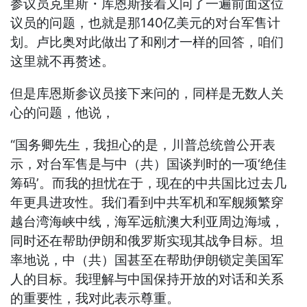
参议员克里斯・库恩斯接着又问了一遍前面这位
议员的问题，也就是那140亿美元的对台军售计
划。卢比奥对此做出了和刚才一样的回答，咱们
这里就不再赘述。
但是库恩斯参议员接下来问的，同样是无数人关
心的问题，他说，
“国务卿先生，我担心的是，川普总统曾公开表
示，对台军售是与中（共）国谈判时的一项‘绝佳
筹码’。而我的担忧在于，现在的中共国比过去几
年更具进攻性。我们看到中共军机和军舰频繁穿
越台湾海峡中线，海军远航澳大利亚周边海域，
同时还在帮助伊朗和俄罗斯实现其战争目标。坦
率地说，中（共）国甚至在帮助伊朗锁定美国军
人的目标。我理解与中国保持开放的对话和关系
的重要性，我对此表示尊重。