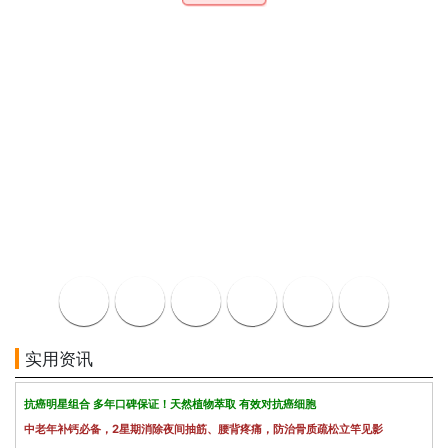
实用资讯
抗癌明星组合 多年口碑保证！天然植物萃取 有效对抗癌细胞
中老年补钙必备，2星期消除夜间抽筋、腰背疼痛，防治骨质疏松立竿见影