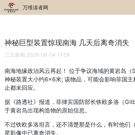
万维读者网
神秘巨型装置惊现南海 几天后离奇消失
三立新闻
2026-06-04 17:09
南海地缘政治风云再起！ 位于争议海域的黄岩岛（Sc
神秘装置大小约6×6米; 该物品，可能会影响菲
止都未回应。
据《路透社》报道，菲律宾国防部长铁欧多洛（Gilbert
于黄岩岛出现构造物的原始信息。
不过铁欧多洛坦言，还不清楚那是什么，有时他们（
星影像中已离奇消失。