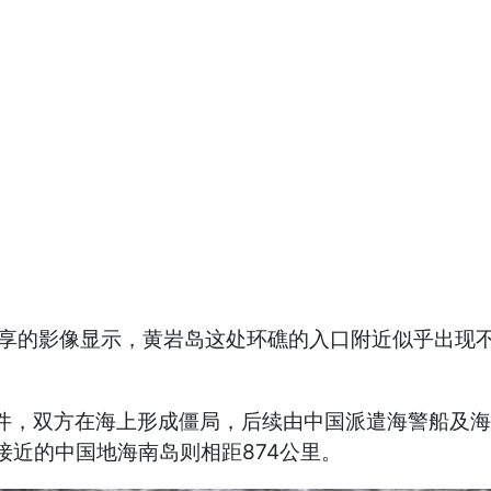
ht）分享的影像显示，黄岩岛这处环礁的入口附近似乎出
事件，双方在海上形成僵局，后续由中国派遣海警船及
最接近的中国地海南岛则相距874公里。