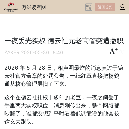
万维读者网
返回首页
一夜丢光实权 德云社元老高管突遭撤职
+
-
ZAKER
2026-05-30 18:40
2026 年 5 月 28 日，相声圈最炸的消息莫过于德
云社官方盖章的处罚公告，一纸红章直接把杨鹤
通从核心管理层拽了下来。
这个在德云社扎根十多年的老臣，一夜之间丢了
手里两大实权职位，消息刚传出来，整个网络都
吵翻了，谁都没想到平时看着低调靠谱的他会栽
这么大跟头。