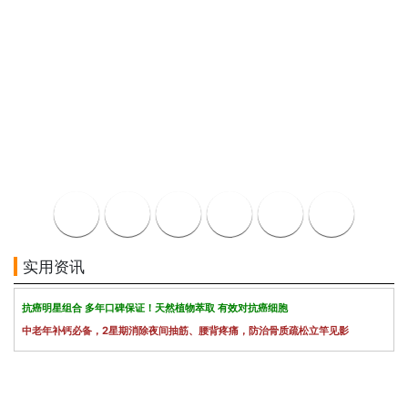
实用资讯
抗癌明星组合 多年口碑保证！天然植物萃取 有效对抗癌细胞
中老年补钙必备，2星期消除夜间抽筋、腰背疼痛，防治骨质疏松立竿见影