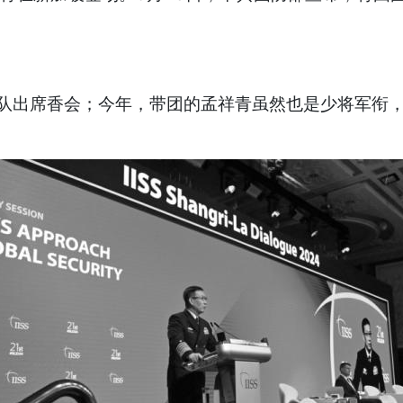
带队出席香会；今年，带团的孟祥青虽然也是少将军衔