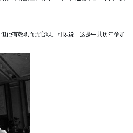
，但他有教职而无官职。可以说，这是中共历年参加