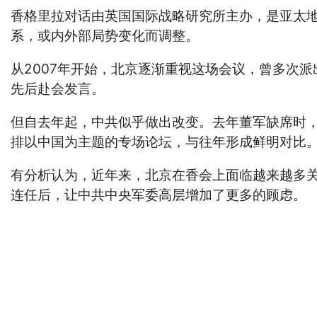
香格里拉对话由英国国际战略研究所主办，是亚太
系，或内外部局势变化而调整。
从2007年开始，北京逐渐重视这场会议，曾多次
先后赴会发言。
但自去年起，中共似乎做出改变。去年董军缺席时
排以中国为主题的专场论坛，与往年形成鲜明对比
有分析认为，近年来，北京在香会上面临越来越多
连任后，让中共中央军委高层增加了更多的顾虑。