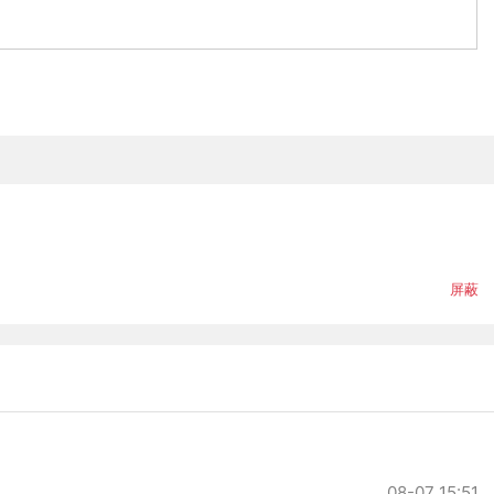
屏蔽
08-07 15:51