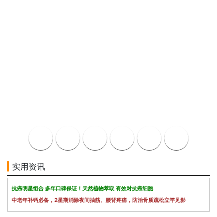
实用资讯
抗癌明星组合 多年口碑保证！天然植物萃取 有效对抗癌细胞
中老年补钙必备，2星期消除夜间抽筋、腰背疼痛，防治骨质疏松立竿见影