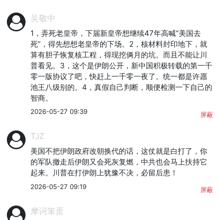
吴敬中
1，弄死老皇帝，下届新皇帝想继续47年高喊“美国去
死”，得先想想老皇帝的下场。2，核材料封印地下，就
算有胆子恢复核工程，得现挖俩月的坑。而且不能让川
普看见。3，这个是伊朗公开，新中国积极转载的第一千
零一版协议了吧，快赶上一千零一夜了。统一都是许愿
池王八级别的。4，真假自己判断，顺便检测一下自己的
智商。
2026-05-27 09:39
屏蔽
TJZ
美国不把伊朗政府改朝换代的话，这仗就是白打了，你
的军队撤走后伊朗又会死灰复燃，中共也会马上扶持它
起来。川普在打伊朗上犹豫不决，必留后患！
2026-05-27 09:19
屏蔽
摩诃笨蛋