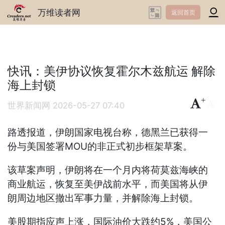
万维读者网
返回首页
快讯：美伊协议恢复霍尔木兹航运 解除
海上封锁
+
-
世界新闻网
2026-05-27 07:40
路透报道，伊朗国家电视台称，德黑兰已获得一
份与美国签署MOU的非正式初步框架草案。
该草案声明，伊朗将在一个月内将荷莫兹海峡的
商业航运，恢复至美伊战前水平，而美国将从伊
朗周边地区撤出军事力量，并解除海上封锁。
美股期指应声上涨，国际油价大跌约5%，美国公