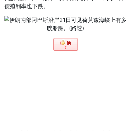
债殖利率也下跌。
7