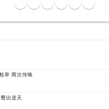
检举 两次传唤
腰臀比逆天