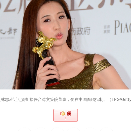
志玲近期婉拒接任台湾文策院董事，仍在中国面临抵制。（TPG/Getty I
4