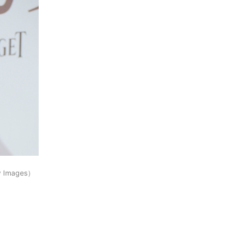
mages）