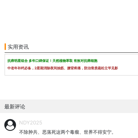
实用资讯
抗癌明星组合 多年口碑保证！天然植物萃取 有效对抗癌细胞
中老年补钙必备，2星期消除夜间抽筋、腰背疼痛，防治骨质疏松立竿见影
最新评论
NDY2025
不除肿共、恶落死这两个毒瘤、世界不得安宁。