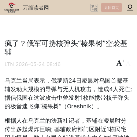
万维读者网
返回首页
疯了？俄军可携核弹头“榛果树”空袭基
辅
+
-
LTN
2026-05-24 08:46
乌克兰当局表示，俄罗斯24日凌晨对乌国首都基
辅发动大规模的导弹与无人机攻击，造成4人死亡;
据信俄国在这波攻击中曾发射1枚能携带核子弹头
的极音速飞弹“榛果树”（Oreshnik）。
根据人在乌克兰的法新社记者，基辅在凌晨时分
传出多起爆炸巨响; 基辅政府部门区附近1栋民宅