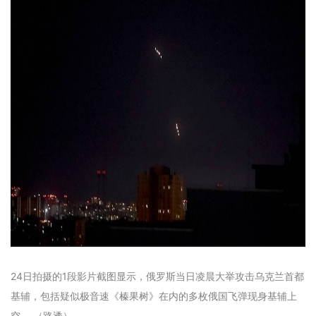
24日拍摄的1段影片截图显示，俄罗斯当日凌晨大举攻击乌克兰首都
基辅，包括疑似极音速《榛果树》在内的多枚俄国飞弹现身基辅上
空。 （路透）