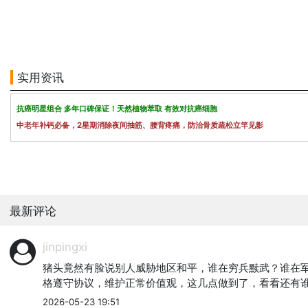
实用资讯
抗癌明星组合 多年口碑保证！天然植物萃取 有效对抗癌细胞
中老年补钙必备，2星期消除夜间抽筋、腰背疼痛，防治骨质疏松立竿见影
最新评论
jinpingxi
猪头竟然有脸说别人威胁地区和平，谁在穷兵黩武？谁在
格遵守协议，维护正常价值观，这几点做到了，看看还有
2026-05-23 19:51