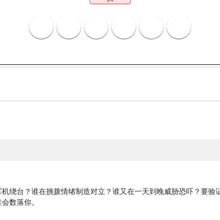
军机绕台？谁在挑拨情绪制造对立？谁又在一天到晚威胁恐吓？要验
谁会数落你。