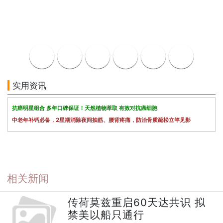
实用资讯
抗癌明星组合 多年口碑保证！天然植物萃取 有效对抗癌细胞
中老年补钙必备，2星期消除夜间抽筋、腰背疼痛，防治骨质疏松立竿见影
相关新闻
传荷莫兹重启60天达共识 拟
禁美以船只通行