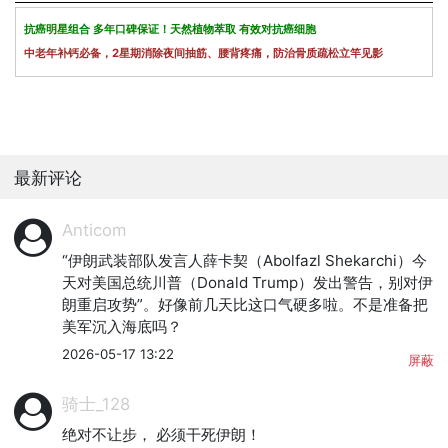
抗癌明星组合 多年口碑保证！天然植物萃取 有效对抗癌细胞
中老年补钙必备，2星期消除夜间抽筋、腰背疼痛，防治骨质疏松立竿见影
最新评论
Anticom
“伊朗武装部队发言人薛卡契（Abolfazl Shekarchi）今
天对美国总统川普（Donald Trump）发出警告，别对伊
朗重启攻势”。好像前几天比这口气硬多啦。不是准备把
美军沉入海底吗？
2026-05-17 13:22
屏蔽
骑士_128
绝对不让步， 必须干死伊朗！