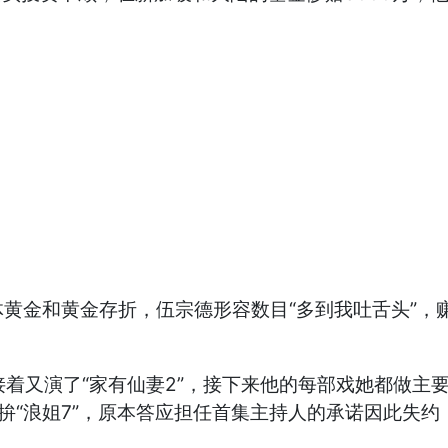
金和黄金存折，伍宗德形容数目“多到我吐舌头”，赚的
，接着又演了“家有仙妻2”，接下来他的每部戏她都做
拚“浪姐7”，原本答应担任首集主持人的承诺因此失