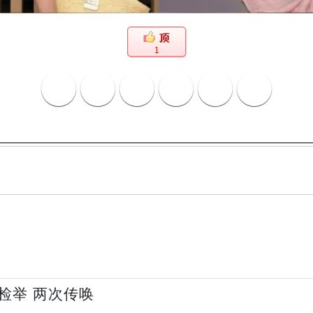
1
检举 两次传唤