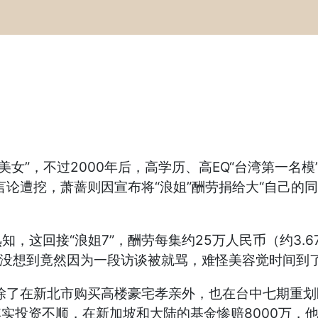
美女”，不过2000年后，高学历、高EQ“台湾第一名
言论遭挖，萧蔷则因宣布将“浪姐”酬劳捐给大“自己的
知，这回接“浪姐7”，酬劳每集约25万人民币（约3.
，没想到竟然因为一段访谈被就骂，难怪美容觉时间到
除了在新北市购买高楼豪宅孝亲外，也在台中七期重
其实投资不顺，在新加坡和大陆的基金惨赔8000万，