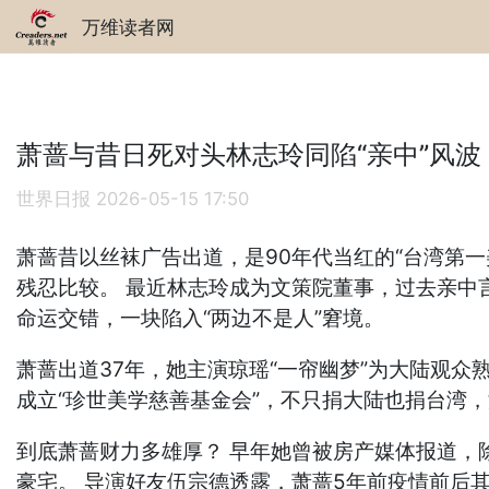
万维读者网
萧蔷与昔日死对头林志玲同陷“亲中”风波
世界日报
2026-05-15 17:50
萧蔷昔以丝袜广告出道，是90年代当红的“台湾第一
残忍比较。 最近林志玲成为文策院董事，过去亲中
命运交错，一块陷入“两边不是人”窘境。
萧蔷出道37年，她主演琼瑶“一帘幽梦”为大陆观众熟
成立“珍世美学慈善基金会”，不只捐大陆也捐台湾
到底萧蔷财力多雄厚？ 早年她曾被房产媒体报道，
豪宅。 导演好友伍宗德透露，萧蔷5年前疫情前后