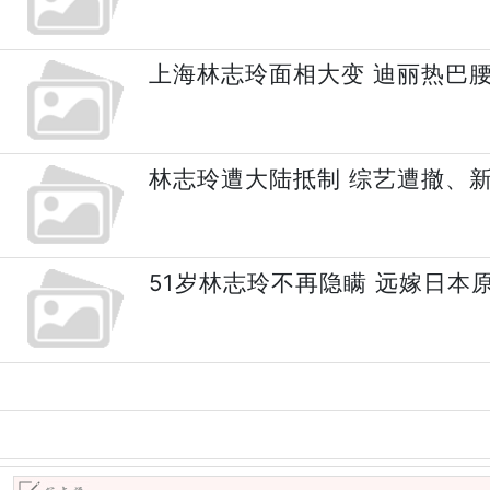
上海林志玲面相大变 迪丽热巴
林志玲遭大陆抵制 综艺遭撤、
51岁林志玲不再隐瞒 远嫁日本