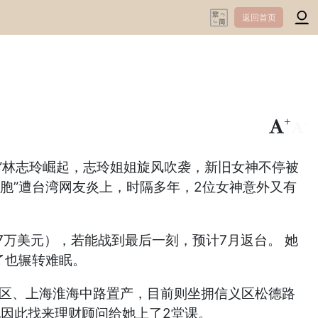
返回首页
+
-
模”林志玲崛起，志玲姐姐旋风吹袭，新旧女神不停被
同胞”遭台湾网友炎上，时隔多年，2位女神意外又有
67万美元），若能战到最后一刻，预计7月返台。 她
了也辗转难眠。
划区、上海淮海中路置产，目前则坐拥信义区松德路
他因此找来理财顾问给她上了2堂课。