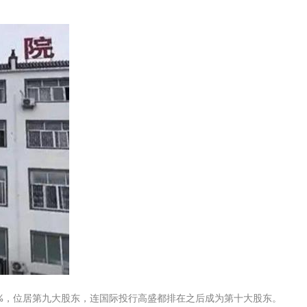
27%，位居第九大股东，连国际投行高盛都排在之后成为第十大股东。