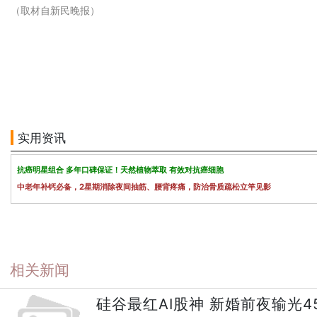
（取材自新民晚报）
实用资讯
抗癌明星组合 多年口碑保证！天然植物萃取 有效对抗癌细胞
中老年补钙必备，2星期消除夜间抽筋、腰背疼痛，防治骨质疏松立竿见影
相关新闻
硅谷最红AI股神 新婚前夜输光4