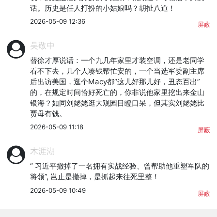
话。历史是任人打扮的小姑娘吗？胡扯八道！
2026-05-09 12:36
屏蔽
吴敬中
替徐才厚说话：一个九几年家里才装空调，还是老同学
看不下去，几个人凑钱帮忙安的，一个当选军委副主席
后出访美国，逛个Macy都“这儿好那儿好，丑态百出”
的，在规定时间恰好死亡的，你非说他家里挖出来金山
银海？如同刘姥姥逛大观园目瞪口呆，但其实刘姥姥比
贾母有钱。
2026-05-09 11:18
屏蔽
木涯湖
“ 习近平撤掉了一名拥有实战经验、曾帮助他重塑军队的
将领”, 岂止是撤掉，是抓起来往死里整！
2026-05-09 10:49
屏蔽