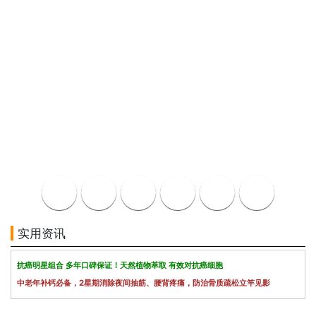
实用资讯
抗癌明星组合 多年口碑保证！天然植物萃取 有效对抗癌细胞
中老年补钙必备，2星期消除夜间抽筋、腰背疼痛，防治骨质疏松立竿见影