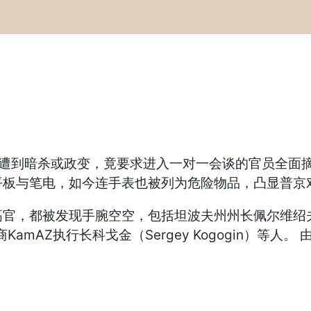
疑似因担忧遭到暗杀或政变，竟要求进入一对一会谈的官员
平板与笔电，如今连手表也被列为危险物品，凸显普京
都被发现手腕空空，包括坦波夫州州长佩尔维绍夫（Yev
造商KamAZ执行长科戈金（Sergey Kogogin）