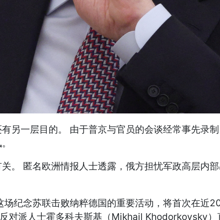
有另一层目的。 由于普京与官员的会谈经常事先录
讯。
关。 匿名欧洲情报人士透露，俄方担忧军政高层内部出
这场纪念苏联击败纳粹德国的重要活动，将首次在近2
派人士霍多科夫斯基（Mikhail Khodorkovs