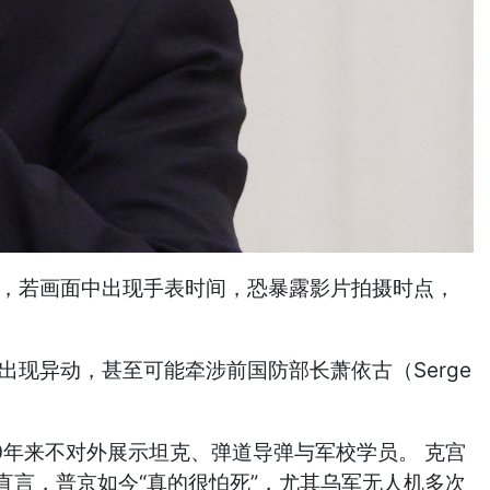
制，若画面中出现手表时间，恐暴露影片拍摄时点，
现异动，甚至可能牵涉前国防部长萧依古（Serge
0年来不对外展示坦克、弹道导弹与军校学员。 克宫
ky）直言，普京如今“真的很怕死”，尤其乌军无人机多次