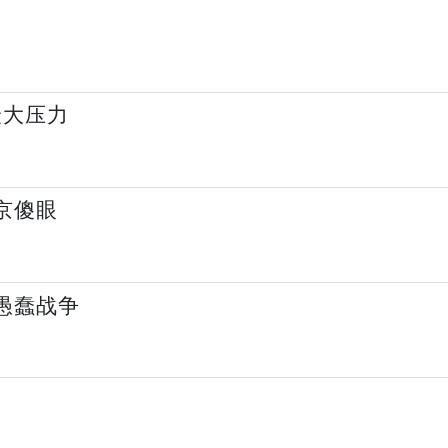
最大压力
京傻眼
愚蠢战争