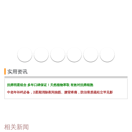
实用资讯
抗癌明星组合 多年口碑保证！天然植物萃取 有效对抗癌细胞
中老年补钙必备，2星期消除夜间抽筋、腰背疼痛，防治骨质疏松立竿见影
相关新闻