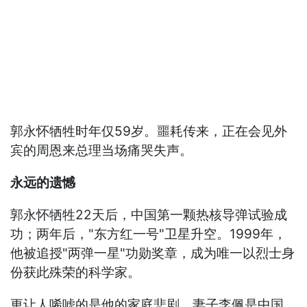
郭永怀牺牲时年仅59岁。噩耗传来，正在会见外
宾的周恩来总理当场痛哭失声。
永远的遗憾
郭永怀牺牲22天后，中国第一颗热核导弹试验成
功；两年后，"东方红一号"卫星升空。1999年，
他被追授"两弹一星"功勋奖章，成为唯一以烈士身
份获此殊荣的科学家。
更让人唏嘘的是他的家庭悲剧。妻子李佩是中国