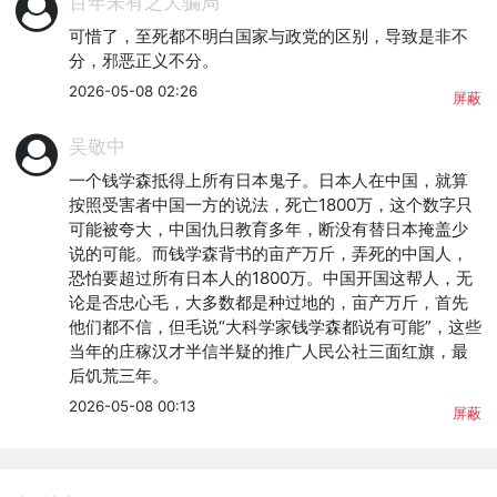
百年未有之大骗局
可惜了，至死都不明白国家与政党的区别，导致是非不
分，邪恶正义不分。
2026-05-08 02:26
屏蔽
吴敬中
一个钱学森抵得上所有日本鬼子。日本人在中国，就算
按照受害者中国一方的说法，死亡1800万，这个数字只
可能被夸大，中国仇日教育多年，断没有替日本掩盖少
说的可能。而钱学森背书的亩产万斤，弄死的中国人，
恐怕要超过所有日本人的1800万。中国开国这帮人，无
论是否忠心毛，大多数都是种过地的，亩产万斤，首先
他们都不信，但毛说“大科学家钱学森都说有可能”，这些
当年的庄稼汉才半信半疑的推广人民公社三面红旗，最
后饥荒三年。
2026-05-08 00:13
屏蔽