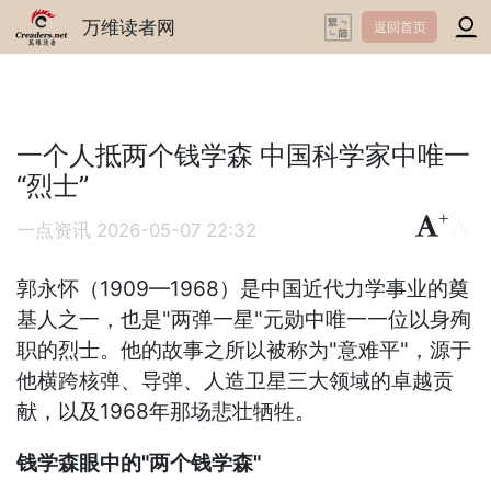
万维读者网
返回首页
一个人抵两个钱学森 中国科学家中唯一
“烈士”
+
-
一点资讯
2026-05-07 22:32
郭永怀（1909—1968）是中国近代力学事业的奠
基人之一，也是"两弹一星"元勋中唯一一位以身殉
职的烈士。他的故事之所以被称为"意难平"，源于
他横跨核弹、导弹、人造卫星三大领域的卓越贡
献，以及1968年那场悲壮牺牲。
钱学森眼中的"两个钱学森"