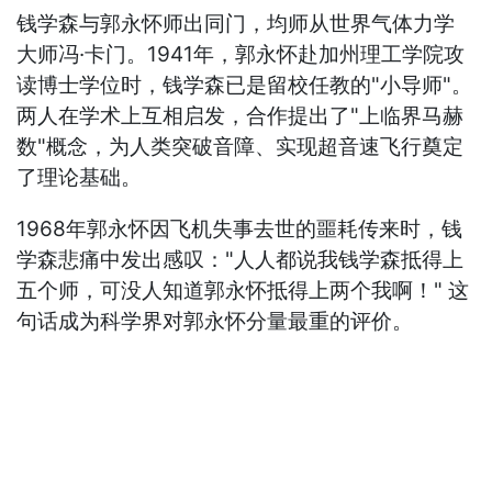
钱学森与郭永怀师出同门，均师从世界气体力学
大师冯·卡门。1941年，郭永怀赴加州理工学院攻
读博士学位时，钱学森已是留校任教的"小导师"。
两人在学术上互相启发，合作提出了"上临界马赫
数"概念，为人类突破音障、实现超音速飞行奠定
了理论基础。
1968年郭永怀因飞机失事去世的噩耗传来时，钱
学森悲痛中发出感叹："人人都说我钱学森抵得上
五个师，可没人知道郭永怀抵得上两个我啊！" 这
句话成为科学界对郭永怀分量最重的评价。