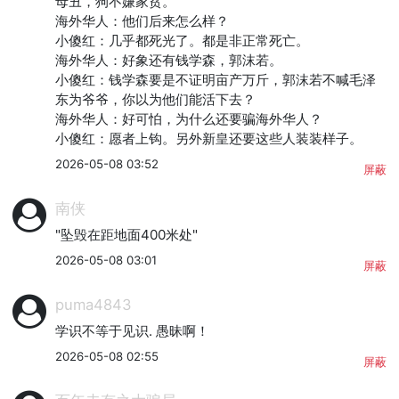
母丑，狗不嫌家贫。

海外华人：他们后来怎么样？

小傻红：几乎都死光了。都是非正常死亡。

海外华人：好象还有钱学森，郭沫若。

小傻红：钱学森要是不证明亩产万斤，郭沫若不喊毛泽
东为爷爷，你以为他们能活下去？

海外华人：好可怕，为什么还要骗海外华人？

小傻红：愿者上钩。另外新皇还要这些人装装样子。
2026-05-08 03:52
屏蔽
南侠
"坠毁在距地面400米处"
2026-05-08 03:01
屏蔽
puma4843
学识不等于见识. 愚昧啊！
2026-05-08 02:55
屏蔽