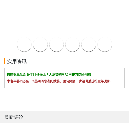
实用资讯
抗癌明星组合 多年口碑保证！天然植物萃取 有效对抗癌细胞
中老年补钙必备，2星期消除夜间抽筋、腰背疼痛，防治骨质疏松立竿见影
最新评论