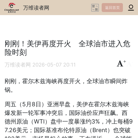
万维读者网
返回首页
刚刚！美伊再度开火 全球油市进入危
险时刻
+
-
万维读者网
2026-05-07 20:11
刚刚，霍尔木兹海峡再度开火，全球油市瞬间炸
锅。
周五（5月8日）亚洲早盘，美伊在霍尔木兹海峡
爆发新一轮军事冲突后，国际油价应声狂飙。西
德州原油（WTI）盘中一度暴涨约3%，冲上每桶9
7.26美元；国际基准布伦特原油（Brent）也突破