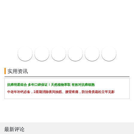
实用资讯
抗癌明星组合 多年口碑保证！天然植物萃取 有效对抗癌细胞
中老年补钙必备，2星期消除夜间抽筋、腰背疼痛，防治骨质疏松立竿见影
最新评论