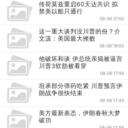
传荷莫兹重启60天达共识 拟
禁美以船只通行
08-06 21:55
这一重大谈判没川普的份？介
文汲：美国最大挫败
08-06 19:03
他破坏和谈 伊总统亲揭被逼宫
川普3软肋被看穿
08-06 17:56
坦承部分弹药吃紧 川普预言伊
朗战争很快结束
08-06 17:45
美方最新表态，伊朗春秋大梦
破功
08-06 13:56