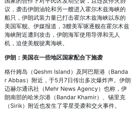
国家的合作下对平民区发动空袭，且违反停火协
议，袭击伊朗油轮和另一艘进入霍尔木兹海峡的
船只，伊朗武装力量已打击霍尔木兹海峡以东的
美国军舰。伊媒报道，3艘美军驱逐舰在霍尔木兹
海峡附近遭到攻击，伊朗海军使用导弹和无人
机，迫使美舰驶离海峡。
伊朗：美国在一些地区国家配合下施袭
格什姆岛（Qeshm Island）及阿巴斯港（Banda
r Abbas）附近，于5月7日传出多次爆炸声。伊朗
迈赫尔通讯社（Mehr News Agency）也称，伊
朗南部的哈米尔港（Bandar Khamir）、锡里克
（Sirik）附近也发生了零星受袭和交火事件。