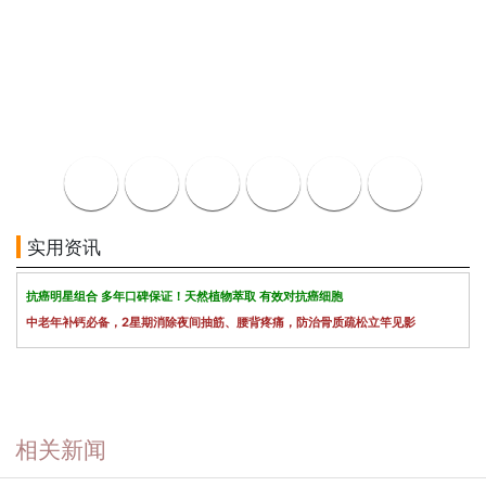
实用资讯
抗癌明星组合 多年口碑保证！天然植物萃取 有效对抗癌细胞
中老年补钙必备，2星期消除夜间抽筋、腰背疼痛，防治骨质疏松立竿见影
相关新闻