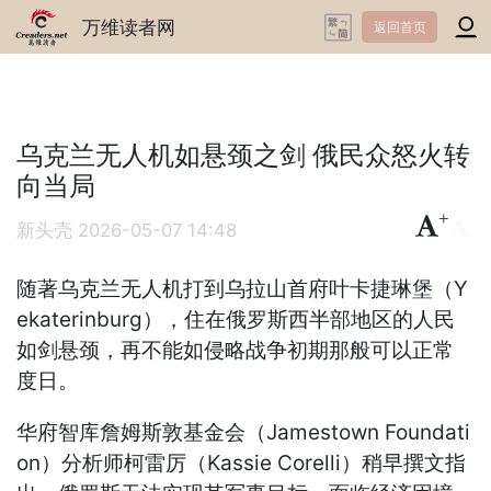
万维读者网
返回首页
乌克兰无人机如悬颈之剑 俄民众怒火转
向当局
+
-
新头壳
2026-05-07 14:48
随著乌克兰无人机打到乌拉山首府叶卡捷琳堡（Y
ekaterinburg），住在俄罗斯西半部地区的人民
如剑悬颈，再不能如侵略战争初期那般可以正常
度日。
华府智库詹姆斯敦基金会（Jamestown Foundati
on）分析师柯雷厉（Kassie Corelli）稍早撰文指