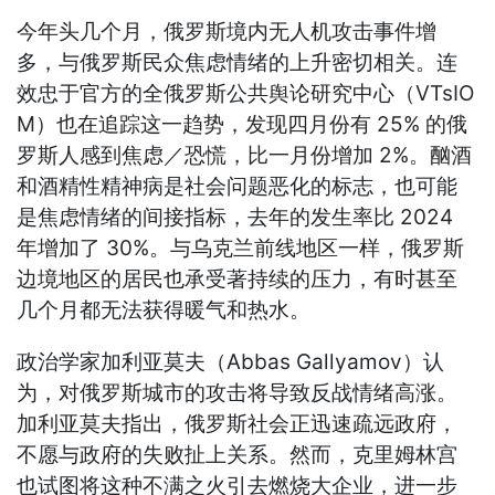
今年头几个月，俄罗斯境内无人机攻击事件增
多，与俄罗斯民众焦虑情绪的上升密切相关。连
效忠于官方的全俄罗斯公共舆论研究中心（VTsIO
M）也在追踪这一趋势，发现四月份有 25% 的俄
罗斯人感到焦虑／恐慌，比一月份增加 2%。酗酒
和酒精性精神病是社会问题恶化的标志，也可能
是焦虑情绪的间接指标，去年的发生率比 2024
年增加了 30%。与乌克兰前线地区一样，俄罗斯
边境地区的居民也承受著持续的压力，有时甚至
几个月都无法获得暖气和热水。
政治学家加利亚莫夫（Abbas Gallyamov）认
为，对俄罗斯城市的攻击将导致反战情绪高涨。
加利亚莫夫指出，俄罗斯社会正迅速疏远政府，
不愿与政府的失败扯上关系。然而，克里姆林宫
也试图将这种不满之火引去燃烧大企业，进一步