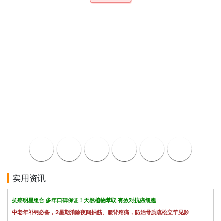
实用资讯
抗癌明星组合 多年口碑保证！天然植物萃取 有效对抗癌细胞
中老年补钙必备，2星期消除夜间抽筋、腰背疼痛，防治骨质疏松立竿见影