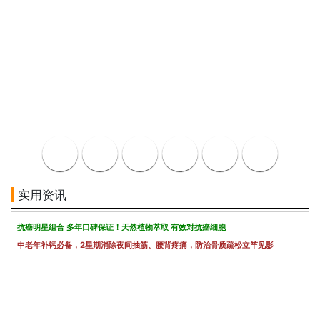
实用资讯
抗癌明星组合 多年口碑保证！天然植物萃取 有效对抗癌细胞
中老年补钙必备，2星期消除夜间抽筋、腰背疼痛，防治骨质疏松立竿见影