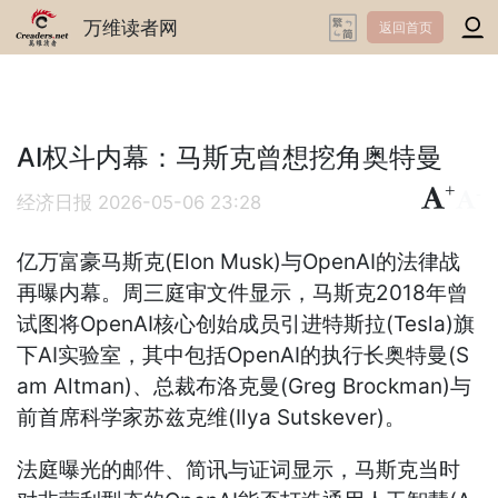
万维读者网
返回首页
AI权斗内幕：马斯克曾想挖角奥特曼
+
-
经济日报
2026-05-06 23:28
亿万富豪马斯克(Elon Musk)与OpenAI的法律战
再曝内幕。周三庭审文件显示，马斯克2018年曾
试图将OpenAI核心创始成员引进特斯拉(Tesla)旗
下AI实验室，其中包括OpenAI的执行长奥特曼(S
am Altman)、总裁布洛克曼(Greg Brockman)与
前首席科学家苏兹克维(Ilya Sutskever)。
法庭曝光的邮件、简讯与证词显示，马斯克当时