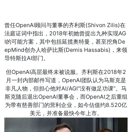
曾任OpenAI顾问与董事的齐利斯(Shivon Zilis)在
法庭证词中指出，2018年初她曾提出九种实现AG
I的可能方案，其中包括延揽奥特曼，甚至挖角De
epMind创办人哈萨比斯(Demis Hassabis)，来领
导特斯拉AI部门。
但OpenAI高层最终未被说服。齐利斯在2018年2
月一封内部邮件写道，OpenAI团队认为马斯克是
非凡人物，但担心他对AI/AGI“没有做足功课”。马
斯克随后退出OpenAI董事会，而OpenAI之后重组
为带有慈善部门的营利企业，如今估值约8.520亿
美元，并准备最快今年上市。