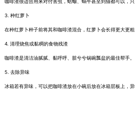
咖啡渣很适合用来对付害虫，蛞蝓、蜗牛甚至到猫都可以，只
3. 种红萝卜
在种红萝卜种子前将其和咖啡渣混合，红萝卜会长得更大更粗
4. 清理烧焦或黏稠的食物残渣
咖啡渣是清洁油腻腻、黏呼呼、脏兮兮锅碗瓢盆的最佳帮手。
5. 去除异味
冰箱若有异味，可以把咖啡渣放在小碗后放在冰箱层板上，异