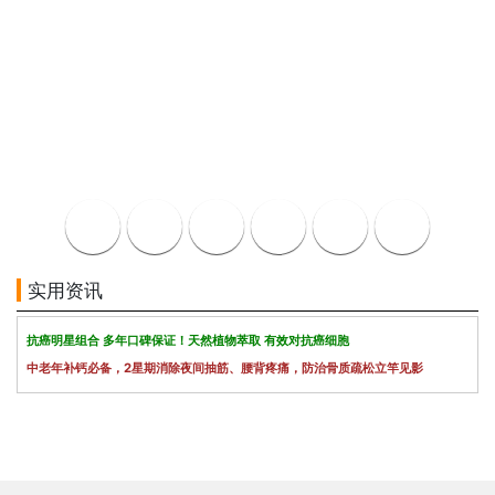
实用资讯
抗癌明星组合 多年口碑保证！天然植物萃取 有效对抗癌细胞
中老年补钙必备，2星期消除夜间抽筋、腰背疼痛，防治骨质疏松立竿见影