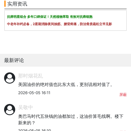
实用资讯
抗癌明星组合 多年口碑保证！天然植物萃取 有效对抗癌细胞
中老年补钙必备，2星期消除夜间抽筋、腰背疼痛，防治骨质疏松立竿见影
最新评论
那时烟花乱
美国油价的绝对值也比东大低，更别说相对值了。
2026-05-05 16:11
屏蔽
吴敬中
奥巴马时代五块钱的油都加过，这油价算毛线啊。楼下
新来的？
2026-05-05 16:10