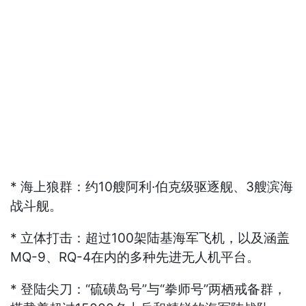
* 海上狼群：约10艘阿利·伯克级驱逐舰、3艘滨海
战斗舰。
* 立体打击：超过100架陆基海军飞机，以及涵盖
MQ-9、RQ-4在内的多种先进无人机平台。
* 登陆尖刀：“硫磺岛号”与“拳师号”两栖戒备群，