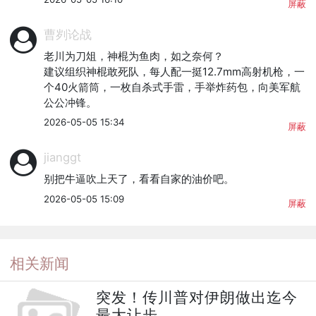
屏蔽
曹刿论战
老川为刀俎，神棍为鱼肉，如之奈何？

建议组织神棍敢死队，每人配一挺12.7mm高射机枪，一
个40火箭筒，一枚自杀式手雷，手举炸药包，向美军航
公公冲锋。
2026-05-05 15:34
屏蔽
jianggt
别把牛逼吹上天了，看看自家的油价吧。
2026-05-05 15:09
屏蔽
相关新闻
突发！传川普对伊朗做出迄今
最大让步