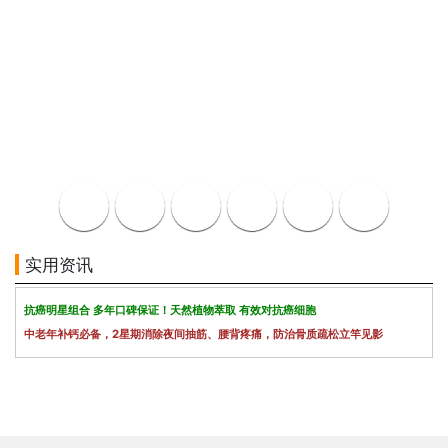
实用资讯
抗癌明星组合 多年口碑保证！天然植物萃取 有效对抗癌细胞
中老年补钙必备，2星期消除夜间抽筋、腰背疼痛，防治骨质疏松立竿见影