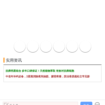
实用资讯
抗癌明星组合 多年口碑保证！天然植物萃取 有效对抗癌细胞
中老年补钙必备，2星期消除夜间抽筋、腰背疼痛，防治骨质疏松立竿见影