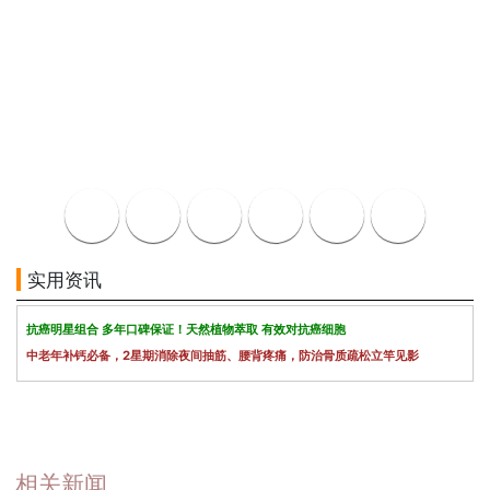
实用资讯
抗癌明星组合 多年口碑保证！天然植物萃取 有效对抗癌细胞
中老年补钙必备，2星期消除夜间抽筋、腰背疼痛，防治骨质疏松立竿见影
相关新闻