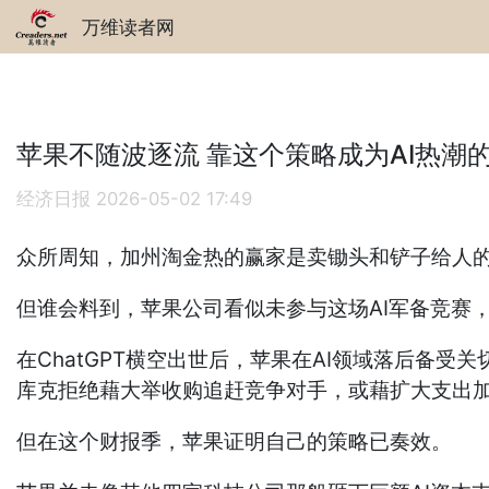
万维读者网
苹果不随波逐流 靠这个策略成为AI热潮
经济日报
2026-05-02 17:49
众所周知，加州淘金热的赢家是卖锄头和铲子给人的业
但谁会料到，苹果公司看似未参与这场AI军备竞赛
在ChatGPT横空出世后，苹果在AI领域落后备受关切，不
库克拒绝藉大举收购追赶竞争对手，或藉扩大支出加
但在这个财报季，苹果证明自己的策略已奏效。